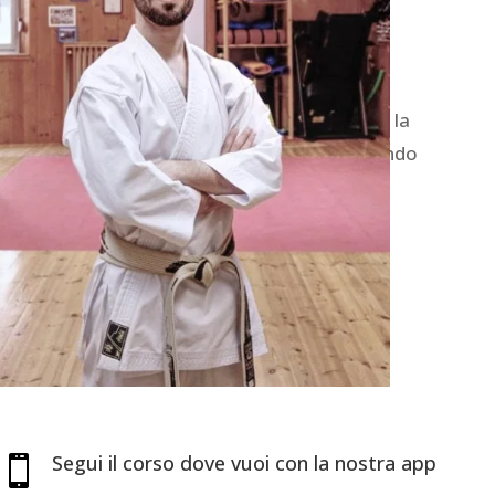
nel 1994, iniziò a praticare karate
perché vittima di bullismo.
Nel 2013 ha pubblicato assieme al
Maestro Balzarro “On the road” per la
OM edizioni e, nel 2020, “Passeggiando
per la Via – Storia, riti e gesti del
karate”.
Acquista ora
Segui il corso dove vuoi con la nostra app
