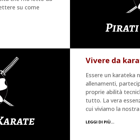
lettere su come
Vivere da kar
Essere un karateka no
allenamenti, partecip
proprie abilità tecni
tutto. La vera essenz
cui viviamo la nostra
LEGGI DI PIÙ…