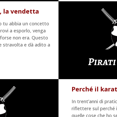
, la vendetta
to tu abbia un concetto
provi a esporlo, venga
o forse non era. Questo
e stravolta e dà adito a
Perché il karat
In trent’anni di pra
riflettere sul perché i
quelle cose che ho s