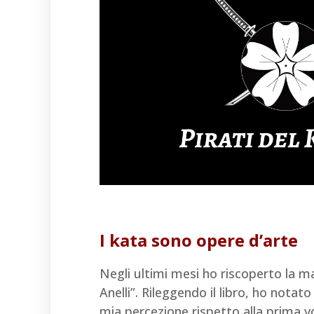
I kata sono opere d’arte
Negli ultimi mesi ho riscoperto la ma
Anelli”. Rileggendo il libro, ho notat
mia percezione rispetto alla prima vo