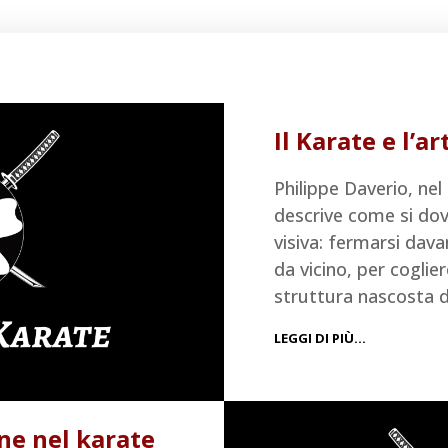
Il Karate e l’ar
Philippe Daverio, ne
descrive come si do
visiva: fermarsi dava
da vicino, per coglier
struttura nascosta d
LEGGI DI PIÙ…
ne nel karate