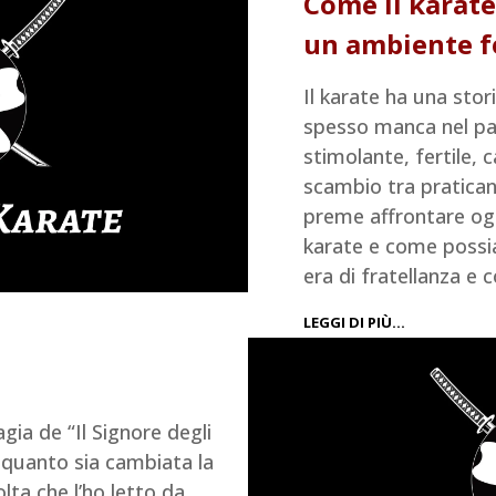
Come il karate
un ambiente fe
Il karate ha una stor
spesso manca nel p
stimolante, fertile, c
scambio tra pratican
preme affrontare ogg
karate e come possi
era di fratellanza e 
LEGGI DI PIÙ…
gia de “Il Signore degli
o quanto sia cambiata la
lta che l’ho letto da