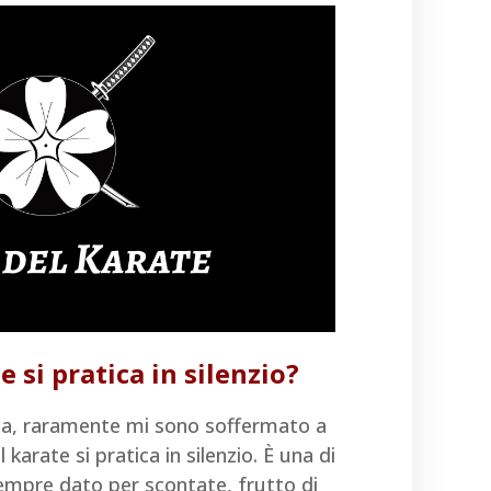
e si pratica in silenzio?
tica, raramente mi sono soffermato a
l karate si pratica in silenzio. È una di
empre dato per scontate, frutto di