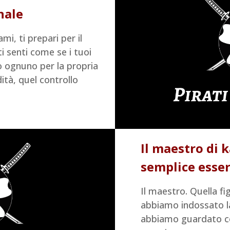
nale
i, ti prepari per il
 senti come se i tuoi
o ognuno per la propria
dità, quel controllo
Il maestro di k
semplice esse
Il maestro. Quella fi
abbiamo indossato la
abbiamo guardato co