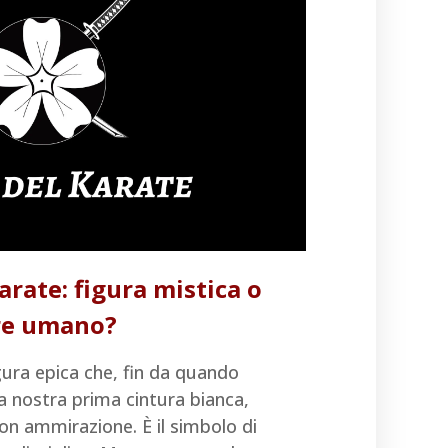
arate: figura mistica o
re umano?
gura epica che, fin da quando
 nostra prima cintura bianca,
n ammirazione. È il simbolo di