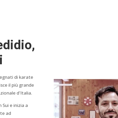
didio,
i
egnati di karate
isce il più grande
ionale d'Italia.
Sui e inizia a
te ad