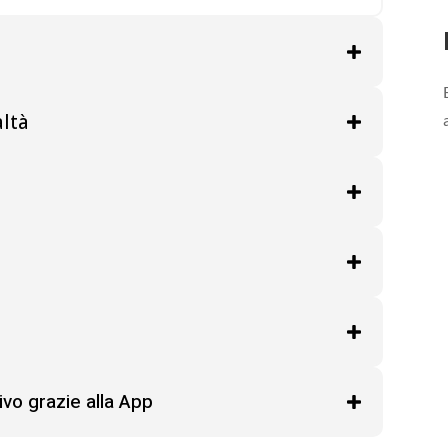
a
altà
ivo grazie alla App