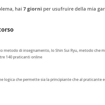
blema, hai
7 giorni
per usufruire della mia ga
corso
 mio metodo di insegnamento, lo Shin Sui Ryu, metodo che 
ltre 140 praticanti online
 logica che permette sia la principiante che al praticante 