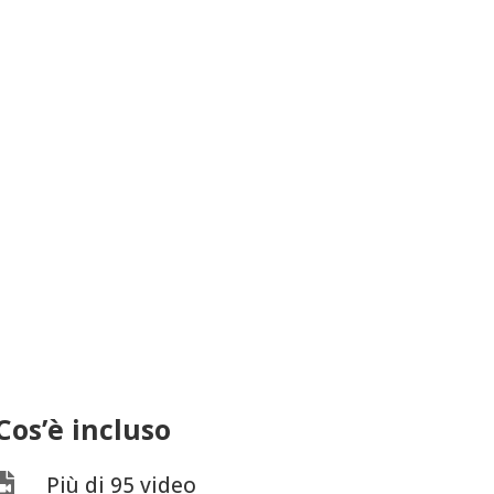
Cos’è incluso

Più di 95 video