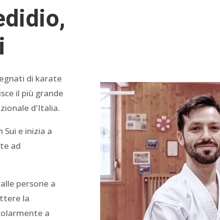
didio,
i
egnati di karate
isce il più grande
ionale d'Italia.
Sui e inizia a
te ad
 alle persone a
ttere la
icolarmente a