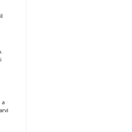
il
.
i
o a
arvi