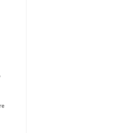
i
o
re