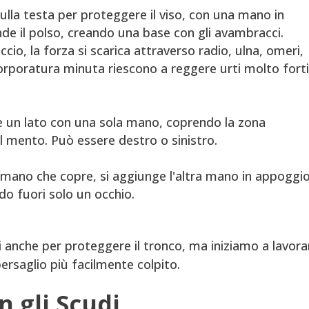
sulla testa per proteggere il viso, con una mano in
nde il polso, creando una base con gli avambracci.
io, la forza si scarica attraverso radio, ulna, omeri,
orporatura minuta riescono a reggere urti molto fort
ge un lato con una sola mano, coprendo la zona
 il mento. Può essere destro o sinistro.
la mano che copre, si aggiunge l'altra mano in appoggi
do fuori solo un occhio.
 anche per proteggere il tronco, ma iniziamo a lavora
 bersaglio più facilmente colpito.
n gli Scudi