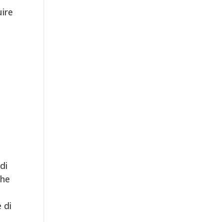
uire
di
Che
 di