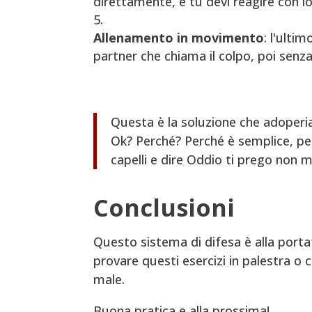
direttamente, e tu devi reagire con l
Allenamento in movimento
: l'ulti
partner che chiama il colpo, poi senz
Questa è la soluzione che adoperi
Ok? Perché? Perché è semplice, pe
capelli e dire Oddio ti prego non m
Conclusioni
Questo sistema di difesa è alla portata
provare questi esercizi in palestra o 
male.
Buona pratica e alla prossima!