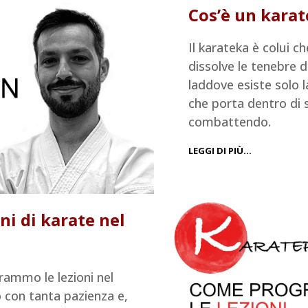
Cos’è un kara
Il karateka è colui c
dissolve le tenebre de
laddove esiste solo l
che porta dentro di s
combattendo.
LEGGI DI PIÙ…
i di karate nel
rammo le lezioni nel
 con tanta pazienza e,