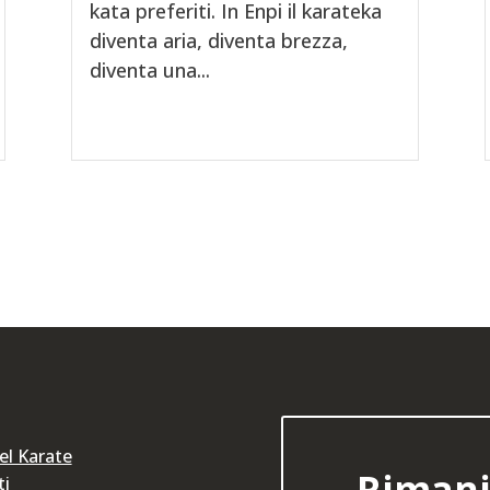
kata preferiti. In Enpi il karateka
diventa aria, diventa brezza,
diventa una...
del Karate
Rimani
ti