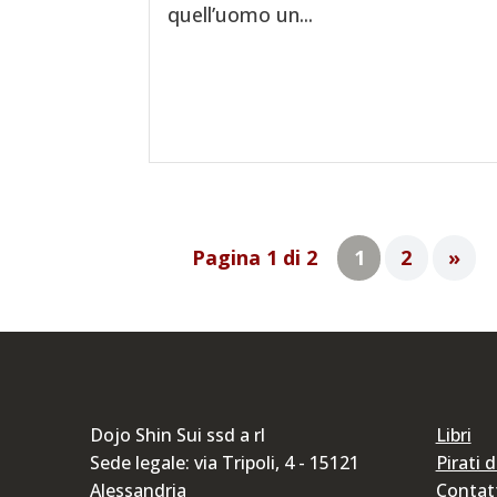
quell’uomo un...
Pagina 1 di 2
1
2
»
Dojo Shin Sui ssd a rl
Libri
Sede legale: via Tripoli, 4 - 15121
Pirati 
Alessandria
Contat