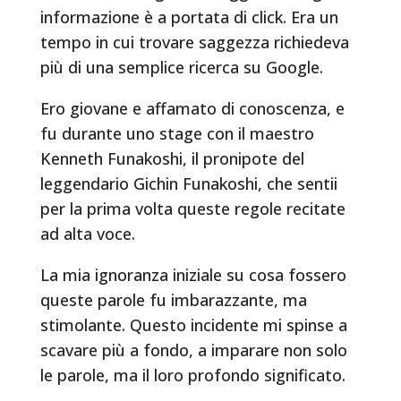
informazione è a portata di click. Era un
tempo in cui trovare saggezza richiedeva
più di una semplice ricerca su Google.
Ero giovane e affamato di conoscenza, e
fu durante uno stage con il maestro
Kenneth Funakoshi, il pronipote del
leggendario Gichin Funakoshi, che sentii
per la prima volta queste regole recitate
ad alta voce.
La mia ignoranza iniziale su cosa fossero
queste parole fu imbarazzante, ma
stimolante. Questo incidente mi spinse a
scavare più a fondo, a imparare non solo
le parole, ma il loro profondo significato.