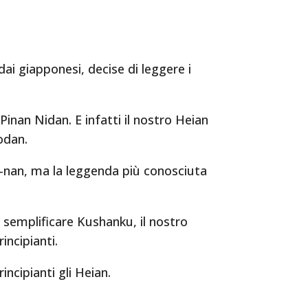
ai giapponesi, decise di leggere i
Pinan Nidan. E infatti il nostro Heian
odan.
n-nan, ma la leggenda più conosciuta
i semplificare Kushanku, il nostro
incipianti.
ncipianti gli Heian.