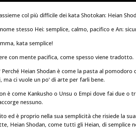
assieme col più difficile dei kata Shotokan: Heian Sho
 il nome stesso Hei: semplice, calmo, pacifico e An: sicur
nsomma, kata semplice!
dere con mente pacifica, come spesso viene tradotto.
ile? Perché Heian Shodan è come la pasta al pomodoro o 
 ma ci vuole un po' di arte per farli bene.
non è come Kankusho o Unsu o Empi dove fai due o tr
e accorge nessuno.
to ed è proprio nella sua semplicità che risiede la sua 
tte, Heian Shodan, come tutti gli Heian, di semplice n