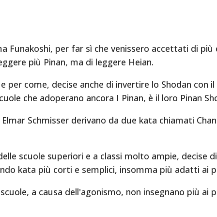
 Funakoshi, per far sì che venissero accettati di più d
leggere più Pinan, ma di leggere Heian.
 e per come, decise anche di invertire lo Shodan con il 
 scuole che adoperano ancora I Pinan, è il loro Pinan Sh
do Elmar Schmisser derivano da due kata chiamati Cha
elle scuole superiori e a classi molto ampie, decise d
ando kata più corti e semplici, insomma più adatti ai pr
scuole, a causa dell'agonismo, non insegnano più ai pri