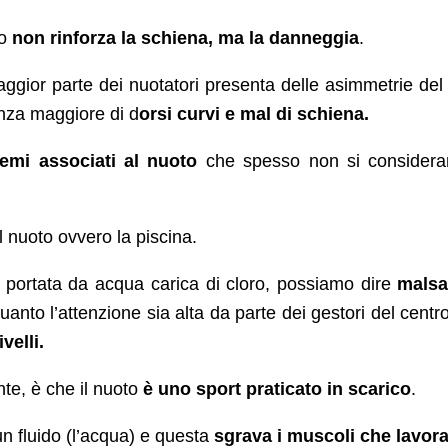
lo
non rinforza la schiena, ma la danneggia
.
ggior parte dei nuotatori presenta delle asimmetrie del
enza maggiore di d
orsi curvi e mal di schiena.
blemi associati al nuoto
che spesso non si considera
l nuoto ovvero la piscina.
 portata da acqua carica di cloro, possiamo dire
mals
quanto l’attenzione sia alta da parte dei gestori del centr
velli.
te, è che il nuoto
è uno sport praticato in scarico
.
 un fluido (l’acqua) e questa
sgrava i muscoli che lavor