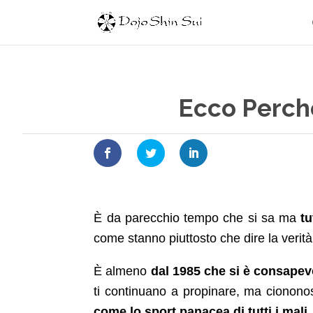
Ecco Perch
È da parecchio tempo che si sa ma
tu
come stanno piuttosto che dire la verità
È almeno
dal 1985 che si è consapev
ti continuano a propinare, ma ciononos
come lo sport panacea di tutti i mali