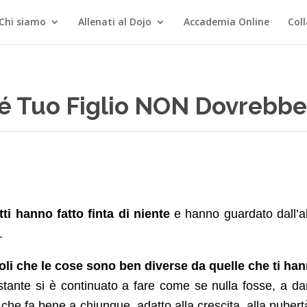
Chi siamo
Allenati al Dojo
Accademia Online
Col
é Tuo Figlio NON Dovrebbe
tti hanno fatto finta di niente
e hanno guardato dall’al
.
oli che le cose sono ben diverse da quelle che ti ha
tante si è continuato a fare come se nulla fosse, a da
, che fa bene a chiunque, adatto alla crescita, alla pubertà