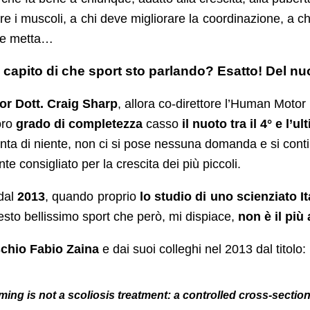
re i muscoli, a chi deve migliorare la coordinazione, a ch
 ne metta…
 capito di che sport sto parlando? Esatto! Del nu
tor Dott. Craig Sharp
, allora co-direttore l’Human Moto
loro
grado di completezza
casso
il nuoto tra il 4° e l’u
 finta di niente, non ci si pose nessuna domanda e si con
 consigliato per la crescita dei più piccoli.
 dal
2013
, quando proprio
lo studio di uno scienziato It
esto bellissimo sport che però, mi dispiace,
non è il più
Ischio Fabio Zaina
e dai suoi colleghi nel 2013 dal titolo:
ing is not a scoliosis treatment: a controlled cross-sectio