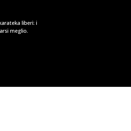
rateka liberi: i
arsi meglio.