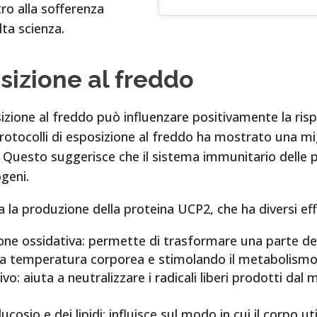
ro alla sofferenza
ta scienza.
osizione al freddo
izione al freddo può influenzare positivamente la ris
tocolli di esposizione al freddo ha mostrato una migl
o. Questo suggerisce che il sistema immunitario delle
geni.
a la produzione della proteina UCP2, che ha diversi eff
ne ossidativa: permette di trasformare una parte dell’
la temperatura corporea e stimolando il metabolismo
vo: aiuta a neutralizzare i radicali liberi prodotti da
osio e dei lipidi: influisce sul modo in cui il corpo ut