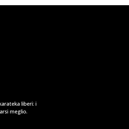
rateka liberi: i
arsi meglio.