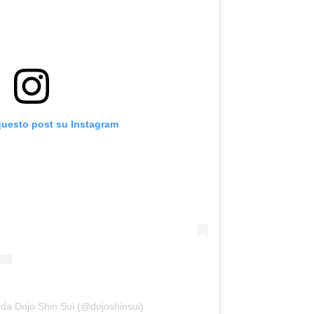
questo post su Instagram
 da Dojo Shin Sui (@dojoshinsui)