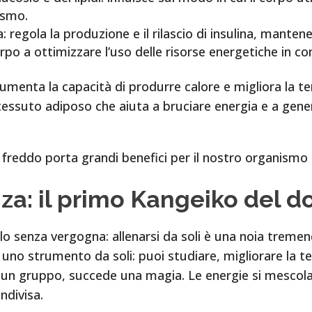
ismo.
a: regola la produzione e il rilascio di insulina, manten
rpo a ottimizzare l’uso delle risorse energetiche in con
aumenta la capacità di produrre calore e migliora la t
ssuto adiposo che aiuta a bruciare energia e a gener
freddo porta grandi benefici per il nostro organismo e
za: il primo Kangeiko del d
lo senza vergogna: allenarsi da soli è una noia tremend
o strumento da soli: puoi studiare, migliorare la tec
 un gruppo, succede una magia. Le energie si mescolano
ndivisa.