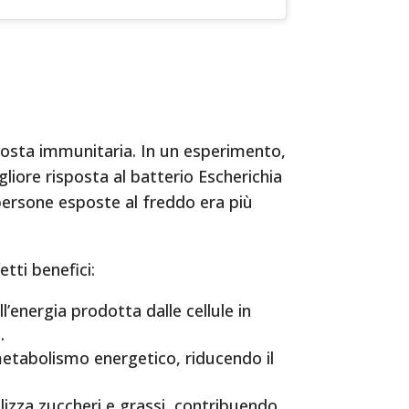
posta immunitaria. In un esperimento,
iore risposta al batterio Escherichia
 persone esposte al freddo era più
etti benefici:
energia prodotta dalle cellule in
.
l metabolismo energetico, riducendo il
ilizza zuccheri e grassi, contribuendo