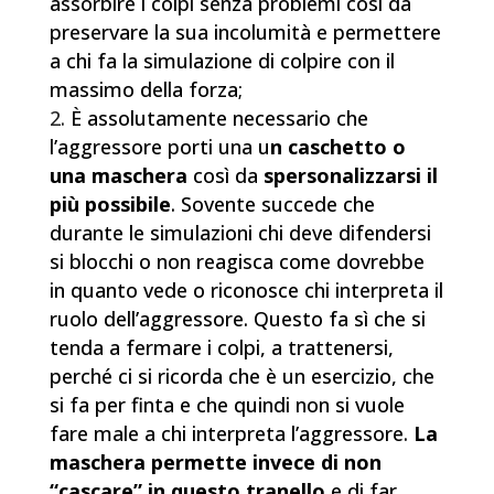
assorbire i colpi senza problemi così da
preservare la sua incolumità e permettere
a chi fa la simulazione di colpire con il
massimo della forza;
È assolutamente necessario che
l’aggressore porti una u
n caschetto o
una maschera
così da
spersonalizzarsi il
più possibile
. Sovente succede che
durante le simulazioni chi deve difendersi
si blocchi o non reagisca come dovrebbe
in quanto vede o riconosce chi interpreta il
ruolo dell’aggressore. Questo fa sì che si
tenda a fermare i colpi, a trattenersi,
perché ci si ricorda che è un esercizio, che
si fa per finta e che quindi non si vuole
fare male a chi interpreta l’aggressore.
La
maschera permette invece di non
“cascare” in questo tranello
e di far