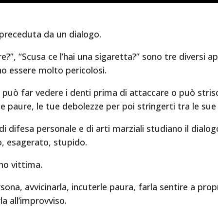
 preceduta da un dialogo.
re?”, “Scusa ce l’hai una sigaretta?” sono tre diversi 
no essere molto pericolosi.
 può far vedere i denti prima di attaccare o può stris
ue paure, le tue debolezze per poi stringerti tra le su
 difesa personale e di arti marziali studiano il dialo
o, esagerato, stupido.
no vittima.
sona, avvicinarla, incuterle paura, farla sentire a propr
a all’improvviso.