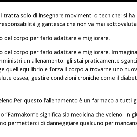
 tratta solo di insegnare movimenti o tecniche: si ha 
a responsabilità gigantesca che non va mai sottovaluta
rio del corpo per farlo adattare e migliorare.
rio del corpo per farlo adattare e migliorare. Immagina
omministri un allenamento, gli stai praticamente sga
e quell'equilibrio e forza il corpo a trovarne uno nu
alute ossea, gestire condizioni croniche come il diabe
leno.Per questo l’allenamento è un farmaco a tutti gli
co “Farmakon”e significa sia medicina che veleno. In g
amo permetterci di danneggiare qualcuno per mancanz