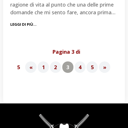
ragione di vita al punto che una delle prime
domande che mi sento fare, ancora prima…
LEGGI DI PIÙ…
Pagina 3 di
5
«
1
2
3
4
5
»