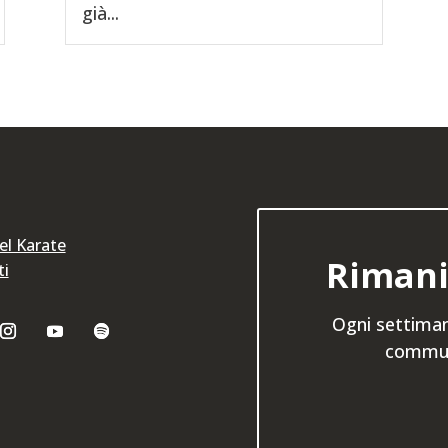
già...
del Karate
Rimani
ti
Ogni settiman
communi