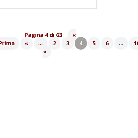
Pagina 4 di 63
«
Prima
«
...
2
3
4
5
6
...
1
»