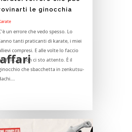
rovinarti le ginocchia
Karate
C'è un errore che vedo spesso. Lo
fanno tanti praticanti di karate, i miei
allievi compresi. E alle volte lo faccio
affari
anch'io, se non ci sto attento. È il
ginocchio che sbacchetta in zenkutsu-
dachi....