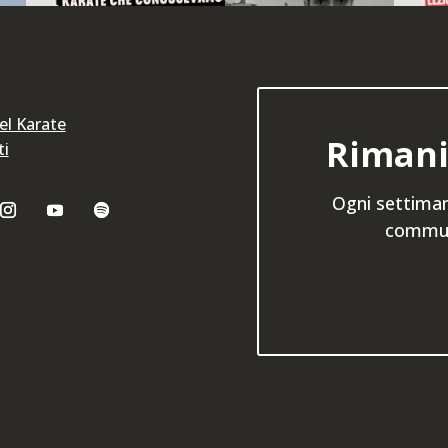
del Karate
Rimani
ti
Ogni settiman
communi
Stiamo perdendo il senso
del karate? (la domanda
di Luisa)
e
,
Karate
e
Negli ultimi mesi mi sono arrivate
tantissime domande. Via email, nei