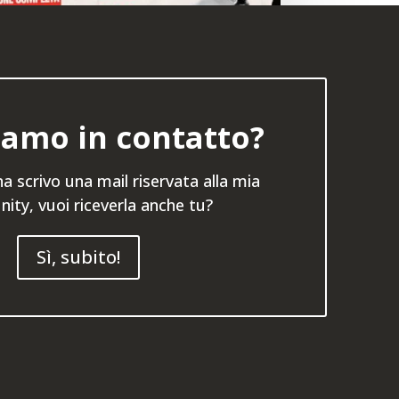
amo in contatto?
a scrivo una mail riservata alla mia
ty, vuoi riceverla anche tu?
Jodan Age-Uke: guida
completa alla parata alta
Sì, subito!
Karate
Introduzione: perché il Jodan Age-Uke
Jodan Age-Uke — la parata alta. Oggi la
smontiamo pezzo per pezzo. Oggi la