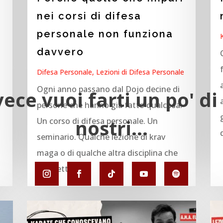
r
nei corsi di difesa
personale non funziona
davvero
Difesa Personale
,
Lezioni di Difesa Personale
Ogni anno passano dal Dojo decine di
vece vuoi farti un po' di 
persone che hanno già fatto qualcosa.
nostri...
Un corso di difesa personale. Un
seminario. Qualche lezione di krav
maga o di qualche altra disciplina che
promette di...