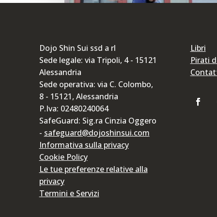
Dojo Shin Sui ssd a rl
Libri
Sede legale: via Tripoli, 4 - 15121
Pirati 
Alessandria
Contat
Sede operativa: via C. Colombo,
8 - 15121, Alessandria
P.Iva: 02480240064
Difendersi a terra in una
SafeGuard: Sig.ra Cinzia Oggero
-
safeguard@dojoshinsui.com
situazione reale
Informativa sulla privacy
Difesa Personale
,
Lezioni di Difesa Personal
Cookie Policy
Video Urban Budo
Le tue preferenze relative alla
privacy
C'è una domanda che faccio spesso all
Termini e Servizi
persone che iniziano a studiare difesa
personale il mio corso di Urban Budo.